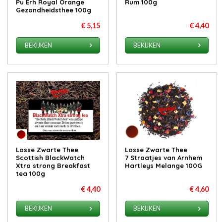
Pu Erh Royal Orange
Rum 100g
Gezondheidsthee 100g
€ 5,15
€ 4,40
BEKIJKEN
BEKIJKEN
Losse Zwarte Thee
Losse Zwarte Thee
Scottish BlackWatch
7 Straatjes van Arnhem
Xtra strong Breakfast
Hartleys Melange 100G
tea 100g
€ 4,40
€ 4,60
BEKIJKEN
BEKIJKEN