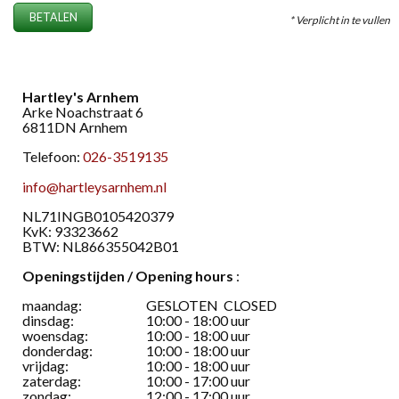
BETALEN
* Verplicht in te vullen
Hartley's Arnhem
Arke Noachstraat 6
6811DN Arnhem
Telefoon:
026-3519135
info@hartleysarnhem.nl
​NL71INGB0105420379
KvK: 93323662
BTW: NL866355042B01
Openingstijden / Opening hours
:
maandag:
GESLOTEN CLOSED
dinsdag:
10:00 - 18:00 uur
woensdag:
10:00 - 18:00 uur
donderdag:
10:00 - 18:00 uur
vrijdag:
10:00 - 18:00 uur
zaterdag:
10:00 - 17:00 uur
zondag:
12:00 - 17:00 uur