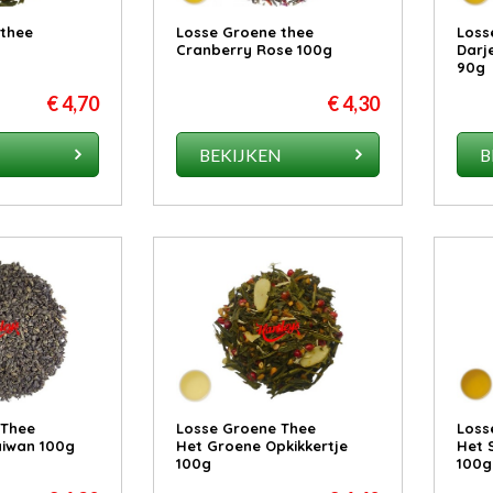
 thee
Losse Groene thee
Loss
Cranberry Rose 100g
Darj
90g
€ 4,70
€ 4,30
N
BEKIJKEN
B
 Thee
Losse Groene Thee
Loss
iwan 100g
Het Groene Opkikkertje
Het 
100g
100g