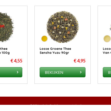
 thee
Losse Groene Thee
Loss
a 100g
Sensha Yuzu 90gr
Van 
€ 4,55
€ 4,95
N
BEKIJKEN
B
© 2026
website Bedrijvenpresentatie.nl