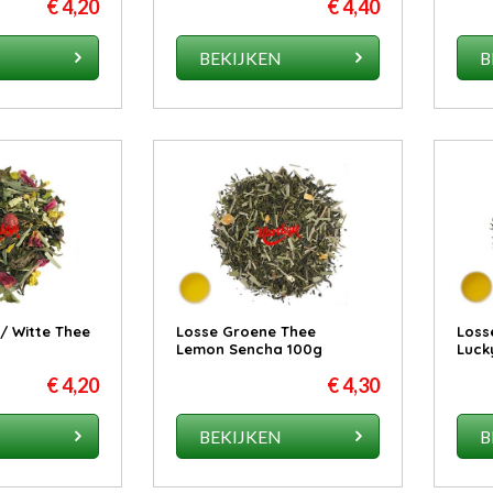
€ 4,20
€ 4,40
N
BEKIJKEN
B
/ Witte Thee
Losse Groene Thee
Loss
Lemon Sencha 100g
Luck
€ 4,20
€ 4,30
N
BEKIJKEN
B