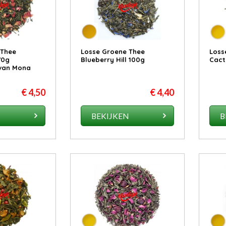
 Thee
Losse Groene Thee
Loss
70g
Blueberry Hill 100g
Cact
 van Mona
€ 4,50
€ 4,40
N
BEKIJKEN
B