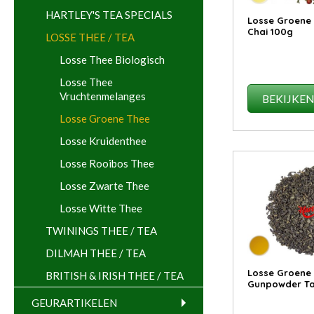
HARTLEY'S TEA SPECIALS
Losse Groene
Chai 100g
LOSSE THEE / TEA
Losse Thee Biologisch
Losse Thee
Vruchtenmelanges
BEKIJKE
Losse Groene Thee
Losse Kruidenthee
Losse Rooibos Thee
Losse Zwarte Thee
Losse Witte Thee
TWININGS THEE / TEA
DILMAH THEE / TEA
Losse Groene
BRITISH & IRISH THEE / TEA
Gunpowder Ta
GEURARTIKELEN