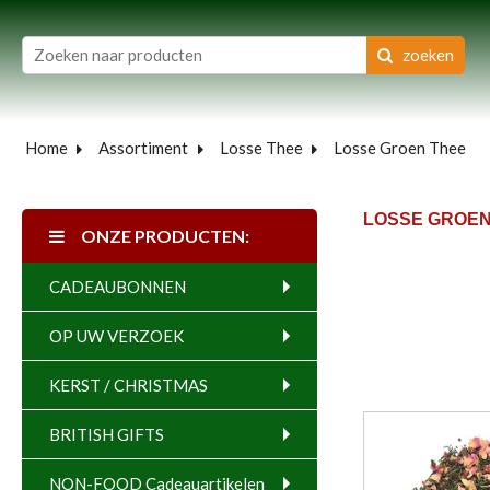
zoeken
Home
Assortiment
Losse Thee
Losse Groen Thee
LOSSE GROEN
ONZE PRODUCTEN:
CADEAUBONNEN
OP UW VERZOEK
KERST / CHRISTMAS
BRITISH GIFTS
NON-FOOD Cadeauartikelen