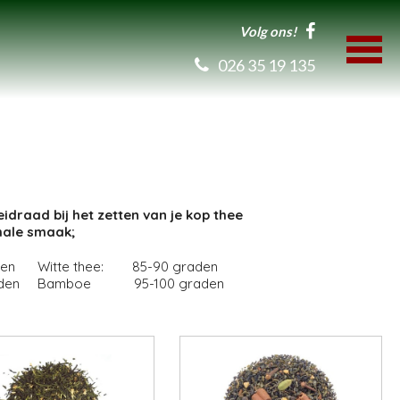
Volg ons!
026 35 19 135
draad bij het zetten van je kop thee
male smaak;
den
Witte thee: 85-90 graden
den
Bamboe 95-100 graden