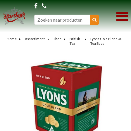
Home
Assortiment
Thee
British
Lyons Gold Blend 40
Tea
Tea Bags