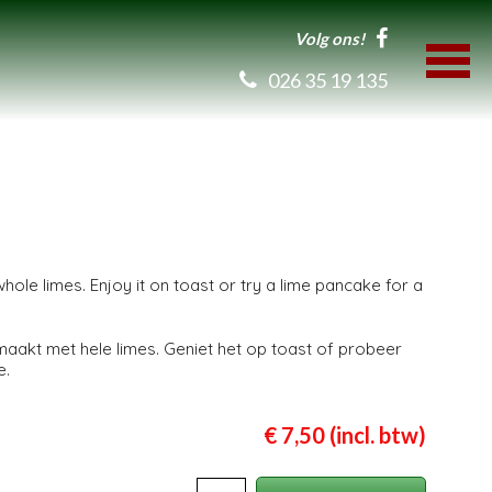
Volg ons!
026 35 19 135
le limes. Enjoy it on toast or try a lime pancake for a
akt met hele limes. Geniet het op toast of probeer
e.
€ 7,50 (incl. btw)