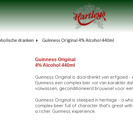
oholische dranken
Guinness Original 4% Alcohol 440ml
Guinness Original
4% Alcohol 440ml
Guinness Original is doordrenkt van erfgoed - 
Guinness een complex bier vol van karakter dat
volwassen, geconditioneerd brouwsel voor een 
Guinness Original is steeped in heritage - a who
complex beer full of character that's great with
a richer Guinness experience.