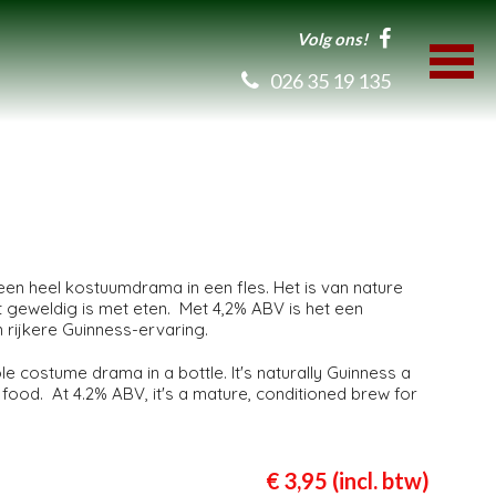
Volg ons!
026 35 19 135
een heel kostuumdrama in een fles. Het is van nature
 geweldig is met eten. Met 4,2% ABV is het een
rijkere Guinness-ervaring.
le costume drama in a bottle. It's naturally Guinness a
 food. At 4.2% ABV, it's a mature, conditioned brew for
€ 3,95 (incl. btw)