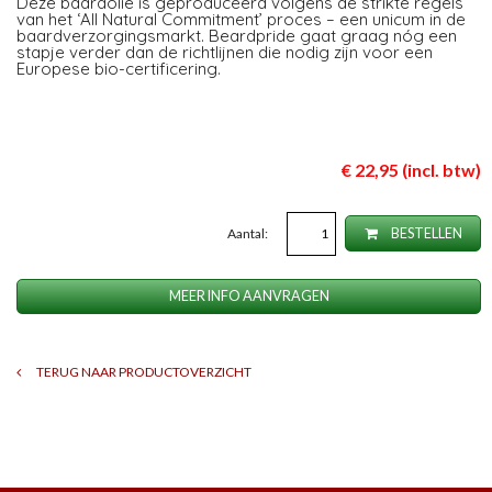
Deze baardolie is geproduceerd volgens de strikte regels
van het ‘All Natural Commitment’ proces – een unicum in de
baardverzorgingsmarkt. Beardpride gaat graag nóg een
stapje verder dan de richtlijnen die nodig zijn voor een
Europese bio-certificering.
€ 22,95 (incl. btw)
Aantal:
BESTELLEN
MEER INFO AANVRAGEN
TERUG NAAR PRODUCTOVERZICHT